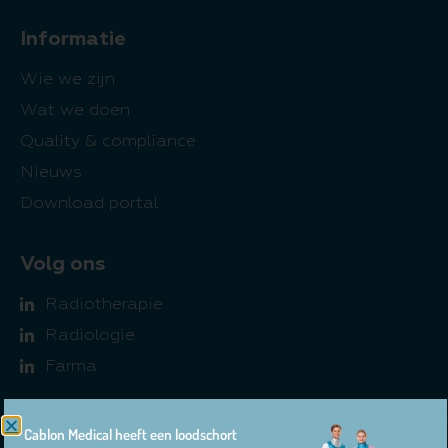
Informatie
Wie we zijn
Wat we doen
Quality & compliance
Nieuws
Download portal
Volg ons
Radiotherapie
Radiologie
Farma
Cablon Medical heeft een loodschort
© 2026 Cablon Medical