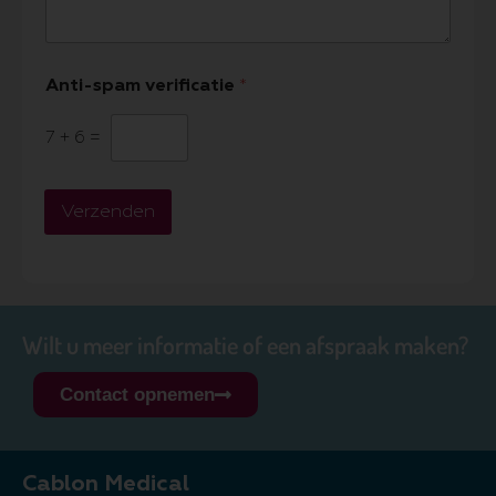
Anti-spam verificatie
*
7
+
6
=
Verzenden
Wilt u meer informatie of een afspraak maken?
Contact opnemen
Cablon Medical