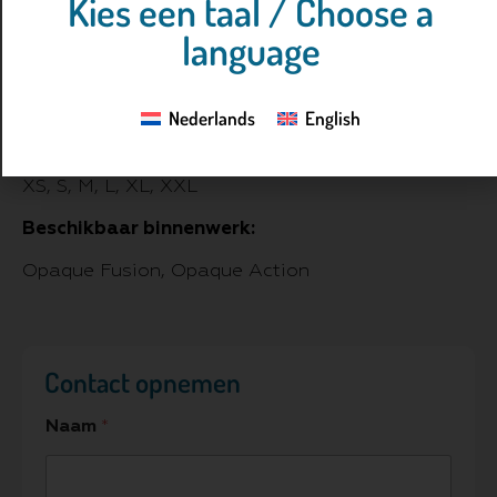
Kies een taal / Choose a
Front
language
Loodequivalent schort:
Verkrijgbaar in 0,25, 0,35 en 0,50
Nederlands
English
Verkrijgbare maten:
XS, S, M, L, XL, XXL
Beschikbaar binnenwerk:
Opaque Fusion, Opaque Action
Contact opnemen
Naam
*