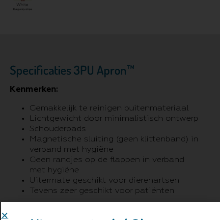
Specificaties 3PU Apron™
Kenmerken:
Gemakkelijk te reinigen buitenmateriaal
Lichtgewicht door minimalistisch ontwerp
Schouderpads
Magnetische sluiting (geen klittenband) in
verband met hygiëne
Geen randjes op de flappen in verband
met hygiëne
Uitermate geschikt voor dierenartsen
Tevens zeer geschikt voor patiënten
Model: