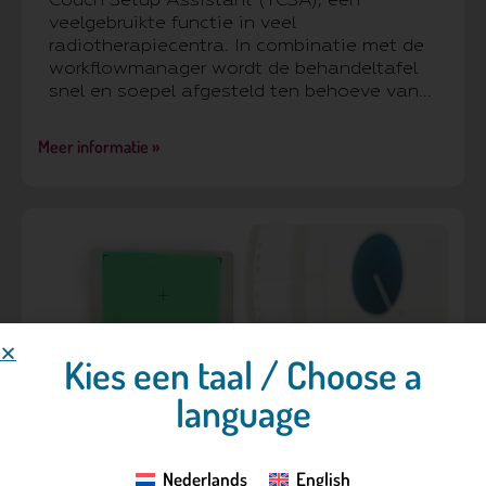
Couch Setup Assistant (TCSA), een
veelgebruikte functie in veel
radiotherapiecentra. In combinatie met de
workflowmanager wordt de behandeltafel
snel en soepel afgesteld ten behoeve van...
Meer informatie »
Kies een taal / Choose a
language
Nederlands
English