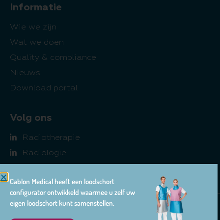
Informatie
Wie we zijn
Wat we doen
Quality & compliance
Nieuws
Download portal
Volg ons
Radiotherapie
Radiologie
Farma
Cablon Medical heeft een loodschort
configurator ontwikkeld waarmee u zelf uw
eigen loodschort kunt samenstellen.
© 2026 Cablon Medical