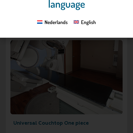
language
een betere dosering en doelbereik.
Meer informatie »
Nederlands
English
Universal Couchtop One piece