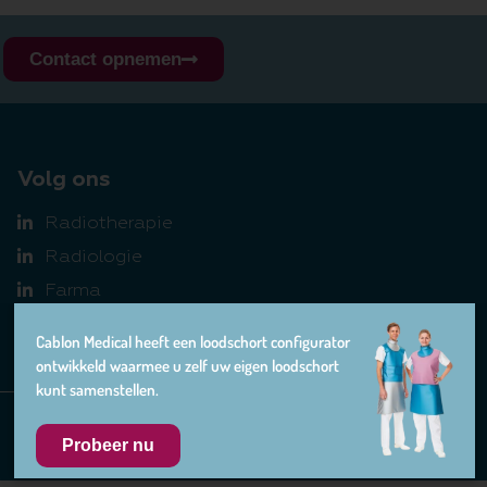
Contact opnemen
Volg ons
Radiotherapie
Radiologie
Farma
Cablon Medical heeft een loodschort configurator
ontwikkeld waarmee u zelf uw eigen loodschort
kunt samenstellen.
Probeer nu