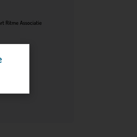
rt Ritme Associatie
e