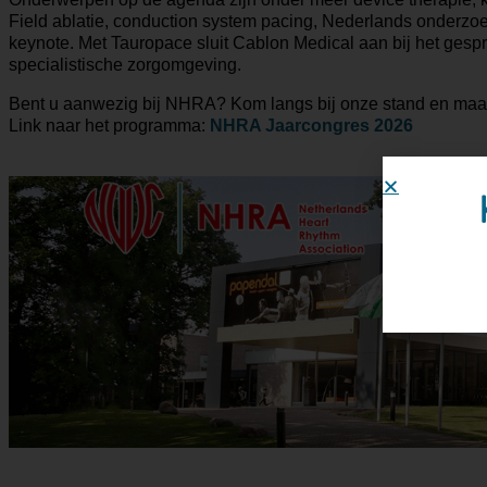
Field ablatie, conduction system pacing, Nederlands onderzoe
keynote. Met Tauropace sluit Cablon Medical aan bij het gespr
specialistische zorgomgeving.
Bent u aanwezig bij NHRA? Kom langs bij onze stand en maa
Link naar het programma:
NHRA Jaarcongres 2026