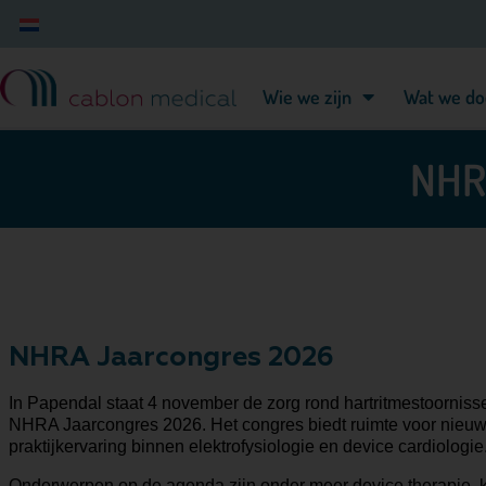
Wie we zijn
Wat we do
NHR
NHRA Jaarcongres 2026
In Papendal staat 4 november de zorg rond hartritmestoornisse
NHRA Jaarcongres 2026. Het congres biedt ruimte voor nieuw
praktijkervaring binnen elektrofysiologie en device cardiologie
Onderwerpen op de agenda zijn onder meer device therapie, k