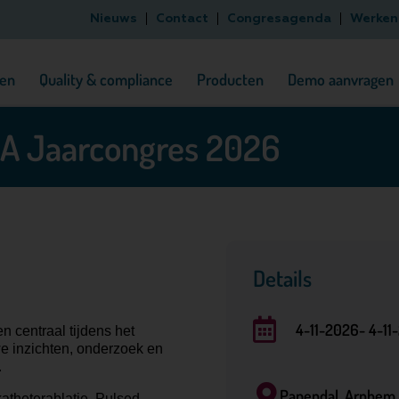
Nieuws
Contact
Congresagenda
Werken 
en
Quality & compliance
Producten
Demo aanvragen
A Jaarcongres 2026
Details
4-11-2026
- 4-11
n centraal tijdens het
e inzichten, onderzoek en
.
Papendal, Arnhem
atheterablatie, Pulsed