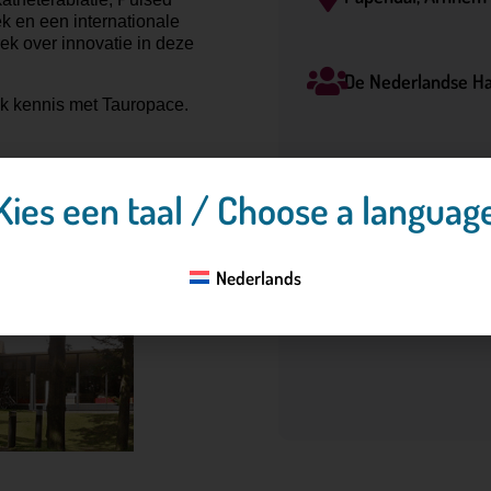
k en een internationale
ek over innovatie in deze
De Nederlandse Ha
k kennis met Tauropace.
Kies een taal / Choose a languag
Nederlands