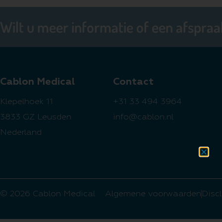
Wilt u meer informatie of een afspra
Cablon Medical
Contact
Klepelhoek 11
+31 33 494 3964
3833 GZ Leusden
info@cablon.nl
Nederland
© 2026 Cablon Medical
Algemene voorwaarden
Disc