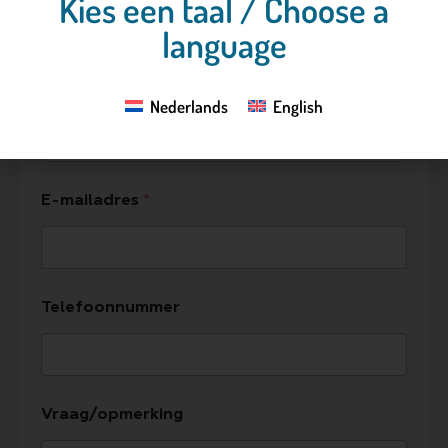
Kies een taal / Choose a
language
Ziekenhuis/Bedrijf
Nederlands
English
E-mailadres
*
Telefoonnummer
Vraag/opmerking