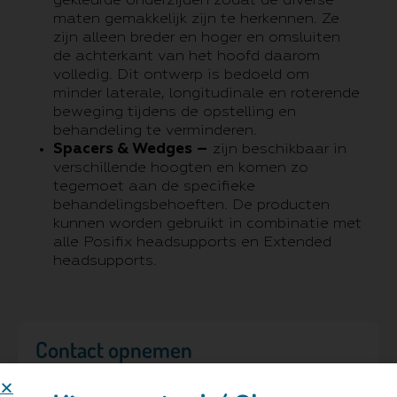
gekleurde onderzijden zodat de diverse
maten gemakkelijk zijn te herkennen. Ze
zijn alleen breder en hoger en omsluiten
de achterkant van het hoofd daarom
volledig. Dit ontwerp is bedoeld om
minder laterale, longitudinale en roterende
beweging tijdens de opstelling en
behandeling te verminderen.
Spacers & Wedges –
zijn beschikbaar in
verschillende hoogten en komen zo
tegemoet aan de specifieke
behandelingsbehoeften. De producten
kunnen worden gebruikt in combinatie met
alle Posifix headsupports en Extended
headsupports.
Contact opnemen
Naam
*