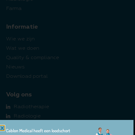
Farma
Informatie
Wie we zijn
Wat we doen
Quality & compliance
Nieuws
Download portal
Volg ons
Radiotherapie
Radiologie
Farma
Cablon Medical heeft een loodschort