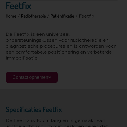
Feetfix
Home
Radiotherapie
Patiëntfixatie
/
/
/ Feetfix
De Feetfix is een universeel
ondersteuningskussen voor radiotherapie en
diagnostische procedures en is ontworpen voor
een comfortabele positionering en verbeterde
immobilisatie.
Contact opnemen
Specificaties Feetfix
De Feetfix is 16 cm lang en is gemaakt van
lichtgewicht schuim met gesloten cellen dat