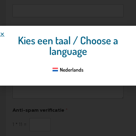
Telefoonnummer
Kies een taal / Choose a
language
Vraag/opmerking
Nederlands
Anti-spam verificatie
*
1
*
11
=