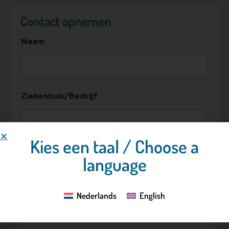
Contact opnemen
Naam
*
Ziekenhuis/Bedrijf
Kies een taal / Choose a
E-mailadres
*
language
Nederlands
English
Telefoonnummer