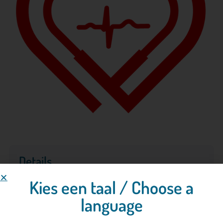
Details
Kies een taal / Choose a
11-06-2026
- 12-06-2026
language