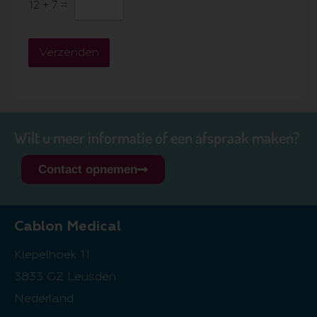
12
+
7
=
Verzenden
Wilt u meer informatie of een afspraak maken?
Contact opnemen
Cablon Medical
Klepelhoek 11
3833 GZ Leusden
Nederland