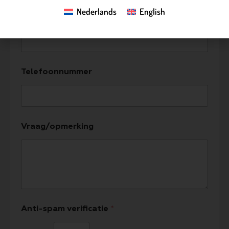
Nederlands
English
E-mailadres
*
Telefoonnummer
Vraag/opmerking
Anti-spam verificatie
*