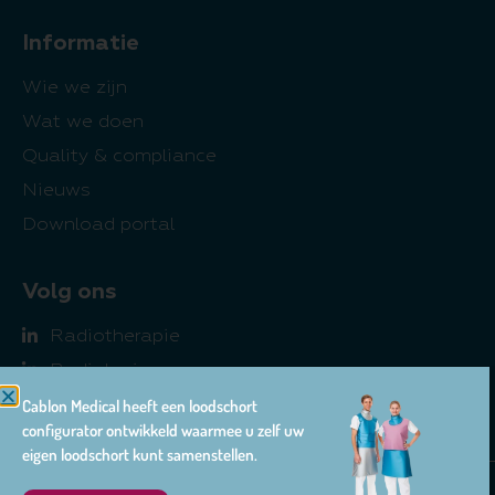
Informatie
Wie we zijn
Wat we doen
Quality & compliance
Nieuws
Download portal
Volg ons
Radiotherapie
Radiologie
Farma
Cablon Medical heeft een loodschort
configurator ontwikkeld waarmee u zelf uw
eigen loodschort kunt samenstellen.
© 2026 Cablon Medical