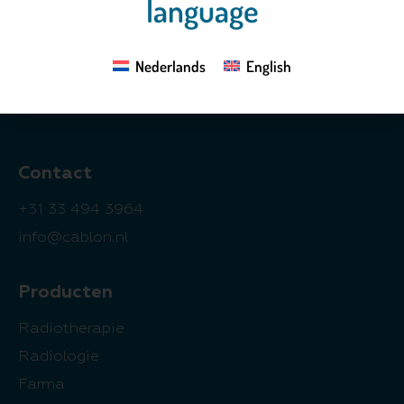
language
Klepelhoek 11
3833 GZ Leusden
Nederlands
English
Nederland
Contact
+31 33 494 3964
info@cablon.nl
Producten
Radiotherapie
Radiologie
Farma