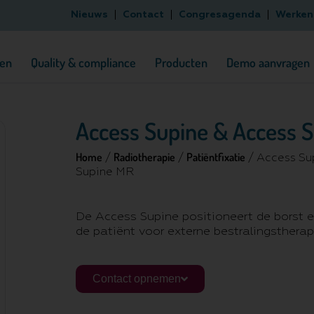
Nieuws
Contact
Congresagenda
Werken 
en
Quality & compliance
Producten
Demo aanvragen
Access Supine & Access 
Home
Radiotherapie
Patiëntfixatie
/
/
/ Access Su
Supine MR
De Access Supine positioneert de borst 
de patiënt voor externe bestralingstherap
Contact opnemen