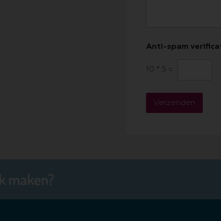
Anti-spam verifica
10
*
5
=
Verzenden
ak maken?