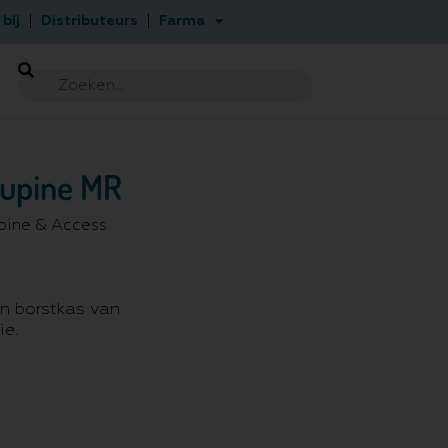
bij
Distributeurs
Farma
Supine MR
pine & Access
en borstkas van
ie.