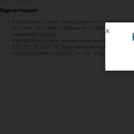
Eigenschappen
Accessoires kunnen stevig aan het hulpmiddel wo
voor een efficiënte workflow en zodat ze op hun pl
gedurende opslag
Het laddersysteem verplaatst de patiënt naar een
7,5°, 10°, 12,5° of 15° voor behandelingen van de b
Optionele ladder voor 20° en 25° afzonderlijk verkr