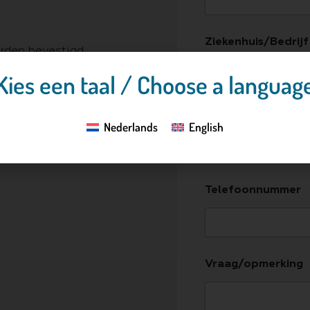
Ziekenhuis/Bedrijf
rden bevestigd
aats blijven zitten
Kies een taal / Choose a languag
 hoek van 0°, 5°,
orst
E-mailadres
*
ijgbaar
Nederlands
English
Telefoonnummer
Vraag/opmerking