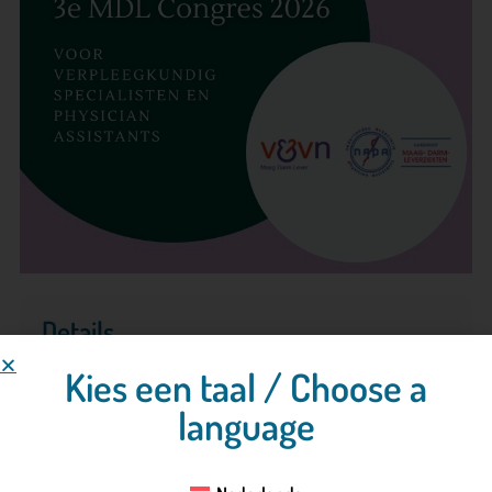
Details
Kies een taal / Choose a
2-04-2026
- 2-04-2026
language
Prodentfabriek, Amersfoort