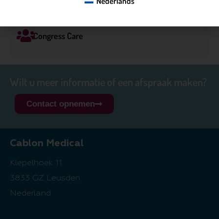
Nederlands
Congress Care
Wilt u meer informatie of een afspraak maken?
Contact opnemen
Cablon Medical
Klepelhoek 11
3833 GZ Leusden
Nederland